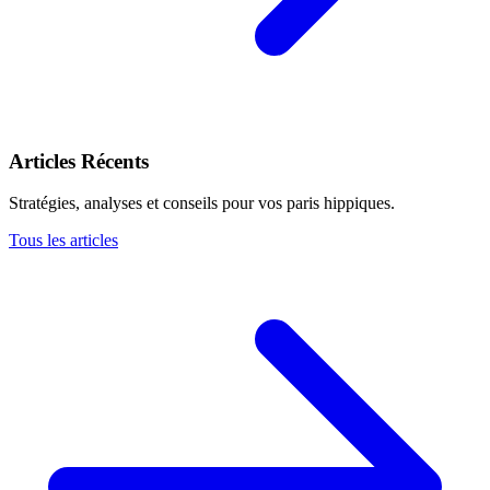
Articles Récents
Stratégies, analyses et conseils pour vos paris hippiques.
Tous les articles