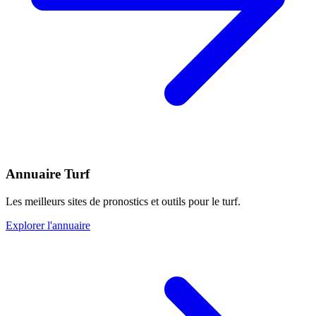
Annuaire Turf
Les meilleurs sites de pronostics et outils pour le turf.
Explorer l'annuaire