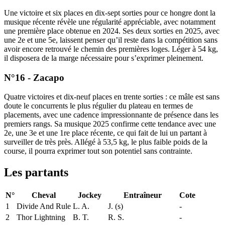
Une victoire et six places en dix-sept sorties pour ce hongre dont la
musique récente révèle une régularité appréciable, avec notamment
une première place obtenue en 2024. Ses deux sorties en 2025, avec
une 2e et une 5e, laissent penser qu’il reste dans la compétition sans
avoir encore retrouvé le chemin des premières loges. Léger à 54 kg,
il disposera de la marge nécessaire pour s’exprimer pleinement.
N°16 - Zacapo
Quatre victoires et dix-neuf places en trente sorties : ce mâle est sans
doute le concurrents le plus régulier du plateau en termes de
placements, avec une cadence impressionnante de présence dans les
premiers rangs. Sa musique 2025 confirme cette tendance avec une
2e, une 3e et une 1re place récente, ce qui fait de lui un partant à
surveiller de très près. Allégé à 53,5 kg, le plus faible poids de la
course, il pourra exprimer tout son potentiel sans contrainte.
Les partants
N°
Cheval
Jockey
Entraîneur
Cote
1
Divide And Rule
L. A.
J. (s)
-
2
Thor Lightning
B. T.
R. S.
-