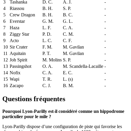
3
Tashanka
D. C.
A. J.
-
4
Riassou
B. H.
S. P.
-
5
Crew Dragon
B. H.
B. C.
-
6
Everstar
G. M.
G. L.
-
7
Haza
L. F.
C. A.
-
8
Ziggy Star
P. D.
C. M.
-
9
Acto
L. C.
C. F.
-
10
Sir Crater
F. M.
M. Gavilan
-
11
Aquitain
P. T.
M. Gavilan
-
12
Joh Spirit
M. Molins
S. P.
-
13
Passingshot
O. A.
M. Scandella-Lacaille
-
14
Nofix
C. A.
E. C.
-
15
Wapi
T. R.
L. (s)
-
16
Zacapo
C. J.
B. M.
-
Questions fréquentes
Pourquoi Lyon-Parilly est-il considéré comme un hippodrome
particulier pour le mile ?
Lyon-Parilly dispose d’une configuration de piste qui favorise les