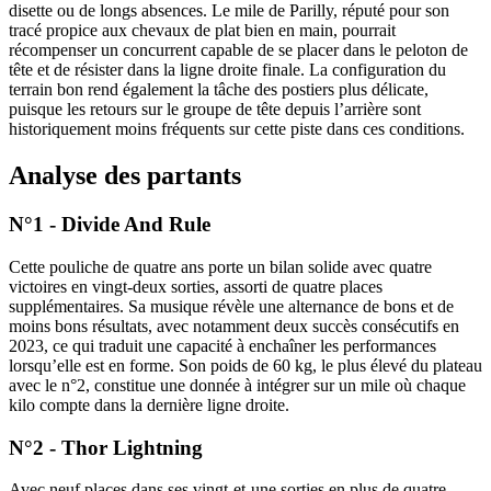
disette ou de longs absences. Le mile de Parilly, réputé pour son
tracé propice aux chevaux de plat bien en main, pourrait
récompenser un concurrent capable de se placer dans le peloton de
tête et de résister dans la ligne droite finale. La configuration du
terrain bon rend également la tâche des postiers plus délicate,
puisque les retours sur le groupe de tête depuis l’arrière sont
historiquement moins fréquents sur cette piste dans ces conditions.
Analyse des partants
N°1 - Divide And Rule
Cette pouliche de quatre ans porte un bilan solide avec quatre
victoires en vingt-deux sorties, assorti de quatre places
supplémentaires. Sa musique révèle une alternance de bons et de
moins bons résultats, avec notamment deux succès consécutifs en
2023, ce qui traduit une capacité à enchaîner les performances
lorsqu’elle est en forme. Son poids de 60 kg, le plus élevé du plateau
avec le n°2, constitue une donnée à intégrer sur un mile où chaque
kilo compte dans la dernière ligne droite.
N°2 - Thor Lightning
Avec neuf places dans ses vingt-et-une sorties en plus de quatre