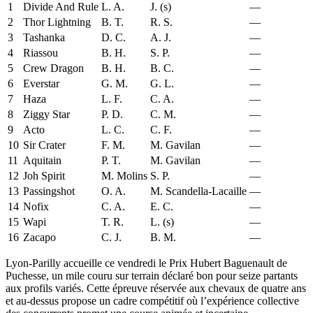
1
Divide And Rule
L. A.
J. (s)
—
2
Thor Lightning
B. T.
R. S.
—
3
Tashanka
D. C.
A. J.
—
4
Riassou
B. H.
S. P.
—
5
Crew Dragon
B. H.
B. C.
—
6
Everstar
G. M.
G. L.
—
7
Haza
L. F.
C. A.
—
8
Ziggy Star
P. D.
C. M.
—
9
Acto
L. C.
C. F.
—
10
Sir Crater
F. M.
M. Gavilan
—
11
Aquitain
P. T.
M. Gavilan
—
12
Joh Spirit
M. Molins
S. P.
—
13
Passingshot
O. A.
M. Scandella-Lacaille
—
14
Nofix
C. A.
E. C.
—
15
Wapi
T. R.
L. (s)
—
16
Zacapo
C. J.
B. M.
—
Lyon-Parilly accueille ce vendredi le Prix Hubert Baguenault de
Puchesse, un mile couru sur terrain déclaré bon pour seize partants
aux profils variés. Cette épreuve réservée aux chevaux de quatre ans
et au-dessus propose un cadre compétitif où l’expérience collective