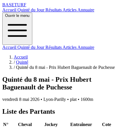
BASE
TURF
Accueil
Quinté du Jour
Résultats
Articles
Annuaire
Ouvrir le menu
Accueil
Quinté du Jour
Résultats
Articles
Annuaire
Accueil
/
Quinté
/
Quinté du 8 mai - Prix Hubert Baguenault de Puchesse
Quinté du 8 mai - Prix Hubert
Baguenault de Puchesse
vendredi 8 mai 2026
•
Lyon-Parilly
•
plat
•
1600m
Liste des Partants
N°
Cheval
Jockey
Entraîneur
Cote