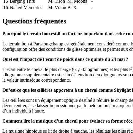
15
Barging Thru
M. Tison
M. Moons
-
16
Naked Memories
M. Vélon
B. X.
-
Questions fréquentes
Pourquoi le terrain bon est-il un facteur important dans cette c
Le terrain bon à Parislongchamp est généralement considéré comme le pl
configuration offre des conditions de glisse optimales et permet aux 
Quel est l’impact de l’écart de poids dans ce quinté du 24 mai ?
L’écart entre le cheval le plus chargé (61,5 kilogrammes) et les plus 
kilogramme supplémentaire est estimé à environ deux longueurs sur ce
la valeur intrinsèque correspondante.
Qu’est-ce que les œillères apportent à un cheval comme Skylig
Les œillères sont un équipement optique destiné à réduire le champ de 
déconcentrer, à se laisser impressionner par le peloton ou à manquer de
d’un individu à l’autre.
Comment lire la musique d’un cheval pour évaluer sa forme réce
La musique hippique se lit de droite à gauche, les résultats les plus r