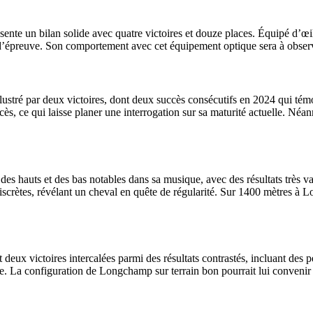
ente un bilan solide avec quatre victoires et douze places. Équipé d’œi
pe d’épreuve. Son comportement avec cet équipement optique sera à obser
llustré par deux victoires, dont deux succès consécutifs en 2024 qui tém
s, ce qui laisse planer une interrogation sur sa maturité actuelle. Néanm
es hauts et des bas notables dans sa musique, avec des résultats très va
scrètes, révélant un cheval en quête de régularité. Sur 1400 mètres à Lo
ux victoires intercalées parmi des résultats contrastés, incluant des p
. La configuration de Longchamp sur terrain bon pourrait lui convenir s’