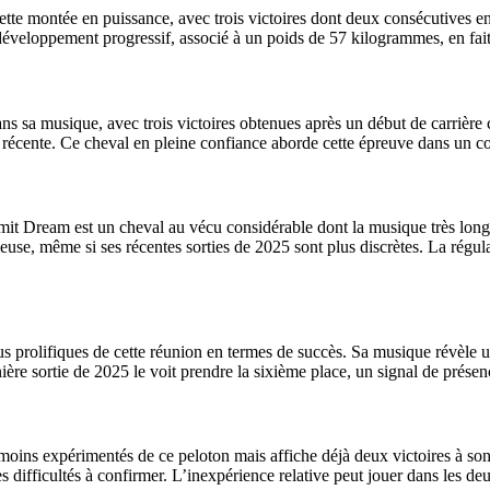
 nette montée en puissance, avec trois victoires dont deux consécutives
développement progressif, associé à un poids de 57 kilogrammes, en fait
 dans sa musique, avec trois victoires obtenues après un début de carriè
re récente. Ce cheval en pleine confiance aborde cette épreuve dans un c
mit Dream est un cheval au vécu considérable dont la musique très longu
euse, même si ses récentes sorties de 2025 sont plus discrètes. La régu
plus prolifiques de cette réunion en termes de succès. Sa musique révèle 
e sortie de 2025 le voit prendre la sixième place, un signal de présenc
 moins expérimentés de ce peloton mais affiche déjà deux victoires à so
s difficultés à confirmer. L’inexpérience relative peut jouer dans les d