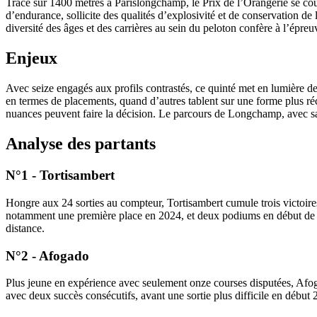
Tracé sur 1400 mètres à Parislongchamp, le Prix de l’Orangerie se court 
d’endurance, sollicite des qualités d’explosivité et de conservation de 
diversité des âges et des carrières au sein du peloton confère à l’épre
Enjeux
Avec seize engagés aux profils contrastés, ce quinté met en lumière des
en termes de placements, quand d’autres tablent sur une forme plus réc
nuances peuvent faire la décision. Le parcours de Longchamp, avec sa l
Analyse des partants
N°1 - Tortisambert
Hongre aux 24 sorties au compteur, Tortisambert cumule trois victoir
notamment une première place en 2024, et deux podiums en début de sai
distance.
N°2 - Afogado
Plus jeune en expérience avec seulement onze courses disputées, Afoga
avec deux succès consécutifs, avant une sortie plus difficile en début 