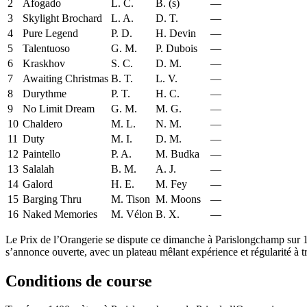
2
Afogado
L. C.
B. (s)
—
3
Skylight Brochard
L. A.
D. T.
—
4
Pure Legend
P. D.
H. Devin
—
5
Talentuoso
G. M.
P. Dubois
—
6
Kraskhov
S. C.
D. M.
—
7
Awaiting Christmas
B. T.
L. V.
—
8
Durythme
P. T.
H. C.
—
9
No Limit Dream
G. M.
M. G.
—
10
Chaldero
M. L.
N. M.
—
11
Duty
M. I.
D. M.
—
12
Paintello
P. A.
M. Budka
—
13
Salalah
B. M.
A. J.
—
14
Galord
H. E.
M. Fey
—
15
Barging Thru
M. Tison
M. Moons
—
16
Naked Memories
M. Vélon
B. X.
—
Le Prix de l’Orangerie se dispute ce dimanche à Parislongchamp sur 140
s’annonce ouverte, avec un plateau mêlant expérience et régularité à tra
Conditions de course