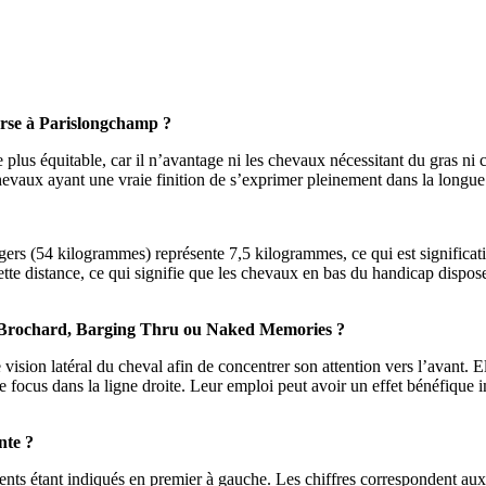
ourse à Parislongchamp ?
us équitable, car il n’avantage ni les chevaux nécessitant du gras ni c
chevaux ayant une vraie finition de s’exprimer pleinement dans la longue
légers (54 kilogrammes) représente 7,5 kilogrammes, ce qui est significat
tte distance, ce qui signifie que les chevaux en bas du handicap dispos
ht Brochard, Barging Thru ou Naked Memories ?
vision latéral du cheval afin de concentrer son attention vers l’avant. 
 focus dans la ligne droite. Leur emploi peut avoir un effet bénéfique i
nte ?
écents étant indiqués en premier à gauche. Les chiffres correspondent aux