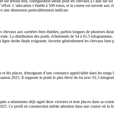
sur terrain bon, configuration idéale pour les chevaux à l’aise sur sol fe
l’effort. L’allocation s’établit à 509 euros, et la course est ouverte aux
uve une dimension particulièrement indécise.
 chevaux aux carrières bien établies, parfois longues de plusieurs dizai
ente. La distribution des poids, échelonnée de 54 à 61,5 kilogrammes, c
igne droite finale exigeante, favorise généralement les chevaux bien pl
es et dix places, témoignant d’une constance appréciable dans les rang
son 2025. Il supporte le poids le plus élevé du lot avec 61,5 kilogramm
do a néanmoins déjà signé deux victoires et trois places dans sa court
2025. Ce profil en construction mérite attention dans une course où la fra