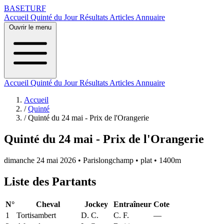
BASE
TURF
Accueil
Quinté du Jour
Résultats
Articles
Annuaire
Ouvrir le menu
Accueil
Quinté du Jour
Résultats
Articles
Annuaire
Accueil
/
Quinté
/
Quinté du 24 mai - Prix de l'Orangerie
Quinté du 24 mai - Prix de l'Orangerie
dimanche 24 mai 2026
•
Parislongchamp
•
plat
•
1400m
Liste des Partants
N°
Cheval
Jockey
Entraîneur
Cote
1
Tortisambert
D. C.
C. F.
—