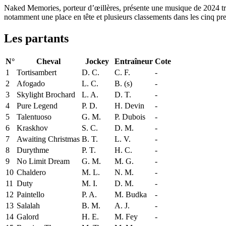
Naked Memories, porteur d’œillères, présente une musique de 2024 très
notamment une place en tête et plusieurs classements dans les cinq pr
Les partants
N°
Cheval
Jockey
Entraîneur
Cote
1
Tortisambert
D. C.
C. F.
-
2
Afogado
L. C.
B. (s)
-
3
Skylight Brochard
L. A.
D. T.
-
4
Pure Legend
P. D.
H. Devin
-
5
Talentuoso
G. M.
P. Dubois
-
6
Kraskhov
S. C.
D. M.
-
7
Awaiting Christmas
B. T.
L. V.
-
8
Durythme
P. T.
H. C.
-
9
No Limit Dream
G. M.
M. G.
-
10
Chaldero
M. L.
N. M.
-
11
Duty
M. I.
D. M.
-
12
Paintello
P. A.
M. Budka
-
13
Salalah
B. M.
A. J.
-
14
Galord
H. E.
M. Fey
-