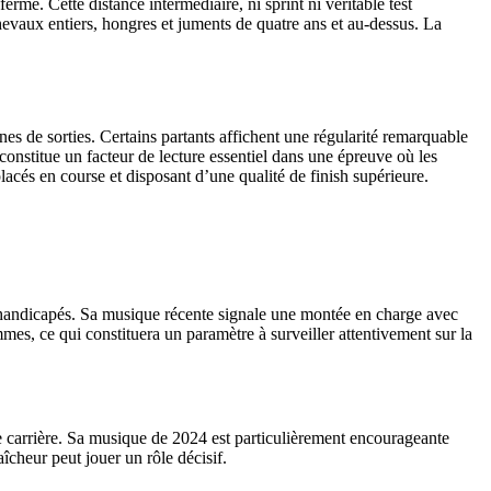
rme. Cette distance intermédiaire, ni sprint ni véritable test
 chevaux entiers, hongres et juments de quatre ans et au-dessus. La
nes de sorties. Certains partants affichent une régularité remarquable
onstitue un facteur de lecture essentiel dans une épreuve où les
acés en course et disposant d’une qualité de finish supérieure.
s handicapés. Sa musique récente signale une montée en charge avec
es, ce qui constituera un paramètre à surveiller attentivement sur la
e carrière. Sa musique de 2024 est particulièrement encourageante
îcheur peut jouer un rôle décisif.