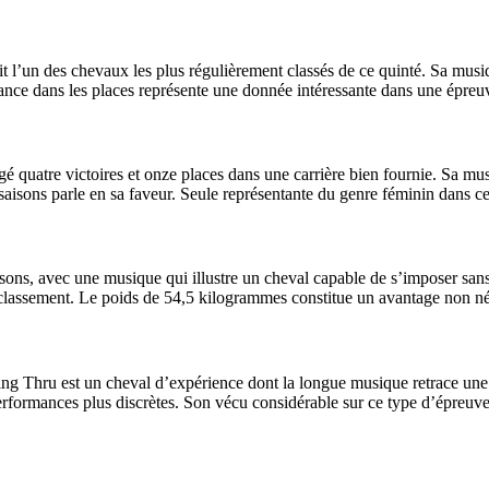
fait l’un des chevaux les plus régulièrement classés de ce quinté. Sa mu
ce dans les places représente une donnée intéressante dans une épreuve
é quatre victoires et onze places dans une carrière bien fournie. Sa mus
s saisons parle en sa faveur. Seule représentante du genre féminin dans 
 saisons, avec une musique qui illustre un cheval capable de s’imposer s
 classement. Le poids de 54,5 kilogrammes constitue un avantage non né
g Thru est un cheval d’expérience dont la longue musique retrace une ca
s performances plus discrètes. Son vécu considérable sur ce type d’épreu