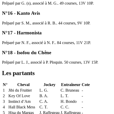
Préparé par G. (s), associé à M. G.. 49 courses, 13V 10P.
N°16 - Kanto Avis
Préparé par S. M., associé à R. B.. 44 courses, 9V 10P.
N°17 - Harmonista
Préparé par N. F., associé à N. F.. 84 courses, 11V 21P.
N°18 - Isofou du Chêne
Préparé par L. J., associé à P. Ploquin. 50 courses, 13V 15P.
Les partants
N°
Cheval
Jockey
Entraîneur
Cote
1
Jibi du Fruitier
L. G.
C. Bruneau
-
2
Key Of Love
B. A.
L. T.
-
3
Instinct d’Am
C. A.
H. Bondo
-
4
Hall Black Mess
C. T.
C. C.
-
5
Hisa du Margas
J. Raffegeau
J. Raffegeau
-