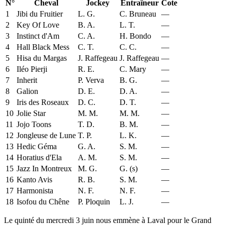
N°
Cheval
Jockey
Entraîneur
Cote
1
Jibi du Fruitier
L. G.
C. Bruneau
—
2
Key Of Love
B. A.
L. T.
—
3
Instinct d'Am
C. A.
H. Bondo
—
4
Hall Black Mess
C. T.
C. C.
—
5
Hisa du Margas
J. Raffegeau
J. Raffegeau
—
6
Iléo Pierji
R. E.
C. Mary
—
7
Inherit
P. Verva
B. G.
—
8
Galion
D. E.
D. A.
—
9
Iris des Roseaux
D. C.
D. T.
—
10
Jolie Star
M. M.
M. M.
—
11
Jojo Toons
T. D.
B. M.
—
12
Jongleuse de Lune
T. P.
L. K.
—
13
Hedic Géma
G. A.
S. M.
—
14
Horatius d'Ela
A. M.
S. M.
—
15
Jazz In Montreux
M. G.
G. (s)
—
16
Kanto Avis
R. B.
S. M.
—
17
Harmonista
N. F.
N. F.
—
18
Isofou du Chêne
P. Ploquin
L. J.
—
Le quinté du mercredi 3 juin nous emmène à Laval pour le Grand