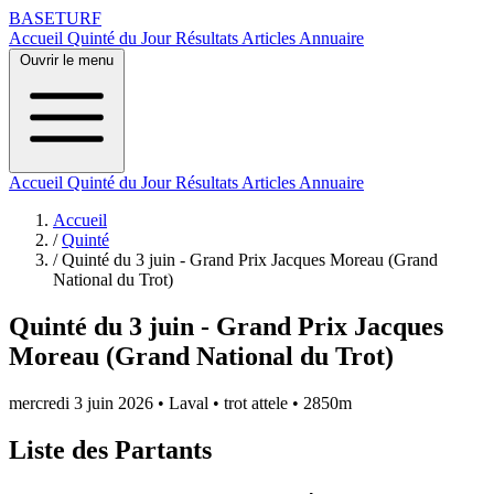
BASE
TURF
Accueil
Quinté du Jour
Résultats
Articles
Annuaire
Ouvrir le menu
Accueil
Quinté du Jour
Résultats
Articles
Annuaire
Accueil
/
Quinté
/
Quinté du 3 juin - Grand Prix Jacques Moreau (Grand
National du Trot)
Quinté du 3 juin - Grand Prix Jacques
Moreau (Grand National du Trot)
mercredi 3 juin 2026
•
Laval
•
trot attele
•
2850m
Liste des Partants