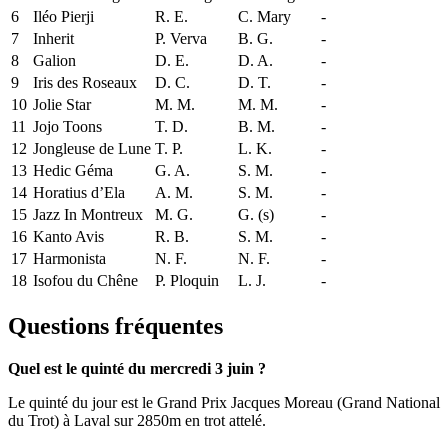
6
Iléo Pierji
R. E.
C. Mary
-
7
Inherit
P. Verva
B. G.
-
8
Galion
D. E.
D. A.
-
9
Iris des Roseaux
D. C.
D. T.
-
10
Jolie Star
M. M.
M. M.
-
11
Jojo Toons
T. D.
B. M.
-
12
Jongleuse de Lune
T. P.
L. K.
-
13
Hedic Géma
G. A.
S. M.
-
14
Horatius d’Ela
A. M.
S. M.
-
15
Jazz In Montreux
M. G.
G. (s)
-
16
Kanto Avis
R. B.
S. M.
-
17
Harmonista
N. F.
N. F.
-
18
Isofou du Chêne
P. Ploquin
L. J.
-
Questions fréquentes
Quel est le quinté du mercredi 3 juin ?
Le quinté du jour est le Grand Prix Jacques Moreau (Grand National
du Trot) à Laval sur 2850m en trot attelé.