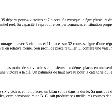
5 départs pour 4 victoires et 7 places. Sa musique intègre plusieurs disq
entiel réel. Sa capacité à reproduire ces performances en situation propre
ncourageant avec 3 victoires et 11 places sur 32 courses, signe d’une ré
val en relative forme. Son profil de placé régulier lui confère une valeu
 — pas moins de six victoires et plusieurs deuxièmes places en une seul
une victoire à la clé. Un palmarès de haut niveau pour la catégorie qui e
six victoires et huit places, un bilan solide dans la durée. Sa musique
es, cette pensionnaire de B. C. sait produire ses meilleures courses dans