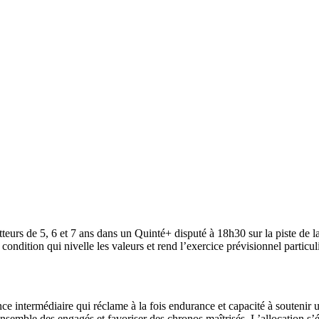
tteurs de 5, 6 et 7 ans dans un Quinté+ disputé à 18h30 sur la piste de
ndition qui nivelle les valeurs et rend l’exercice prévisionnel particul
nce intermédiaire qui réclame à la fois endurance et capacité à soutenir u
’ensemble des engagés et favoriser des chronos maîtrisés. L’allocation s