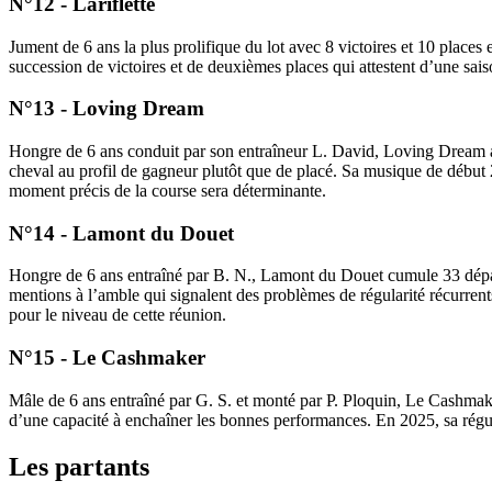
N°12 - Lariflette
Jument de 6 ans la plus prolifique du lot avec 8 victoires et 10 places
succession de victoires et de deuxièmes places qui attestent d’une sai
N°13 - Loving Dream
Hongre de 6 ans conduit par son entraîneur L. David, Loving Dream aff
cheval au profil de gagneur plutôt que de placé. Sa musique de début 2
moment précis de la course sera déterminante.
N°14 - Lamont du Douet
Hongre de 6 ans entraîné par B. N., Lamont du Douet cumule 33 départs
mentions à l’amble qui signalent des problèmes de régularité récurrents
pour le niveau de cette réunion.
N°15 - Le Cashmaker
Mâle de 6 ans entraîné par G. S. et monté par P. Ploquin, Le Cashmaker
d’une capacité à enchaîner les bonnes performances. En 2025, sa régula
Les partants