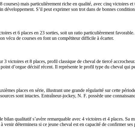
 courses) mais particulièrement riche en qualité, avec cinq victoires et
in développement. S’il peut exprimer son trot dans de bonnes conditions
oires et 6 places en 23 sorties, soit un ratio particulièrement favorable
on vécu de courses en font un compétiteur difficile à écarter.
3 victoires et 8 places, profil classique de cheval de tiercé accrocheu
oint d’orgue décisif récent. Il représente le profil type du cheval qui pe
xièmes places en série, illustrant une grande régularité sur cette pério
sources sont intactes. Entraîneur-jockey, N. F. possède une connaissanc
le bilan qualitatif s’avère remarquable avec 4 victoires et 4 places. Sa
 à venir déterminera si ce jeune cheval est en capacité de confirmer ses 