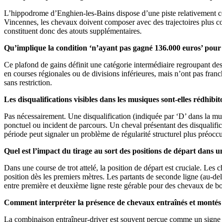
L’hippodrome d’Enghien-les-Bains dispose d’une piste relativement com
Vincennes, les chevaux doivent composer avec des trajectoires plus cont
constituent donc des atouts supplémentaires.
Qu’implique la condition ‘n’ayant pas gagné 136.000 euros’ pour 
Ce plafond de gains définit une catégorie intermédiaire regroupant des
en courses régionales ou de divisions inférieures, mais n’ont pas fran
sans restriction.
Les disqualifications visibles dans les musiques sont-elles rédhibi
Pas nécessairement. Une disqualification (indiquée par ‘D’ dans la mu
ponctuel ou incident de parcours. Un cheval présentant des disqualific
période peut signaler un problème de régularité structurel plus préocc
Quel est l’impact du tirage au sort des positions de départ dans un
Dans une course de trot attelé, la position de départ est cruciale. L
position dès les premiers mètres. Les partants de seconde ligne (au-del
entre première et deuxième ligne reste gérable pour des chevaux de b
Comment interpréter la présence de chevaux entraînés et monté
La combinaison entraîneur-driver est souvent perçue comme un signe de