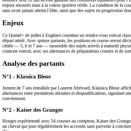
enjeux mesurés mais à la valeur sportive réelle. La condition de la 
sans avoir jamais atteint l’élite, ainsi que des sujets en progression do
Enjeux
Ce Quinté+ de juillet à Enghien constitue un rendez-vous estival class
départ attelé. Avec quinze partants, les positions en course seront déci
ciblée — 5, 6 et 7 ans — rassemble des sujets arrivés à maturité phys
contexte estival, avec ses alternances de préparations courtes et de so
Analyse des partants
N°1 - Klassica Bleue
Jument de 7 ans entraînée par Laurent Abrivard, Klassica Bleue affich
alternances entre prestations abouties et disqualifications, signalant un
conviennent.
N°2 - Kaiser des Granges
Hongre expérimenté avec 54 courses au compteur, Kaiser des Granges p
un cheval qui joue régulièrement les accessits sans parvenir à conclur