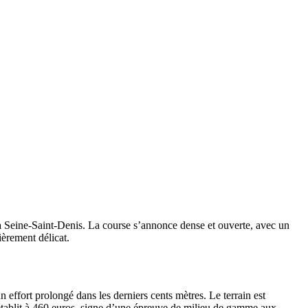
 la Seine-Saint-Denis. La course s’annonce dense et ouverte, avec un
ièrement délicat.
n effort prolongé dans les derniers cents mètres. Le terrain est
’établit à 460 euros, signe d’une épreuve de milieu de gamme aux