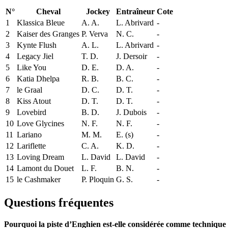
N°
Cheval
Jockey
Entraîneur
Cote
1
Klassica Bleue
A. A.
L. Abrivard
-
2
Kaiser des Granges
P. Verva
N. C.
-
3
Kynte Flush
A. L.
L. Abrivard
-
4
Legacy Jiel
T. D.
J. Dersoir
-
5
Like You
D. E.
D. A.
-
6
Katia Dhelpa
R. B.
B. C.
-
7
le Graal
D. C.
D. T.
-
8
Kiss Atout
D. T.
D. T.
-
9
Lovebird
B. D.
J. Dubois
-
10
Love Glycines
N. F.
N. F.
-
11
Lariano
M. M.
E. (s)
-
12
Lariflette
C. A.
K. D.
-
13
Loving Dream
L. David
L. David
-
14
Lamont du Douet
L. F.
B. N.
-
15
le Cashmaker
P. Ploquin
G. S.
-
Questions fréquentes
Pourquoi la piste d’Enghien est-elle considérée comme technique p