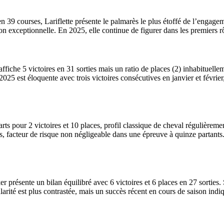
 en 39 courses, Lariflette présente le palmarès le plus étoffé de l’enga
son exceptionnelle. En 2025, elle continue de figurer dans les premiers
iche 5 victoires en 31 sorties mais un ratio de places (2) inhabituelle
025 est éloquente avec trois victoires consécutives en janvier et février
 pour 2 victoires et 10 places, profil classique de cheval régulièremen
, facteur de risque non négligeable dans une épreuve à quinze partants. 
 présente un bilan équilibré avec 6 victoires et 6 places en 27 sorties.
rité est plus contrastée, mais un succès récent en cours de saison indi