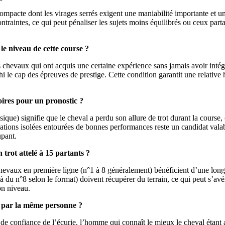
pacte dont les virages serrés exigent une maniabilité importante et un
raintes, ce qui peut pénaliser les sujets moins équilibrés ou ceux partan
le niveau de cette course ?
 chevaux qui ont acquis une certaine expérience sans jamais avoir intég
chi le cap des épreuves de prestige. Cette condition garantit une relati
toires pour un pronostic ?
sique) signifie que le cheval a perdu son allure de trot durant la cours
ations isolées entourées de bonnes performances reste un candidat valab
upant.
 trot attelé à 15 partants ?
es chevaux en première ligne (n°1 à 8 généralement) bénéficient d’une l
à du n°8 selon le format) doivent récupérer du terrain, ce qui peut s’avé
on niveau.
s par la même personne ?
 confiance de l’écurie, l’homme qui connaît le mieux le cheval étant au