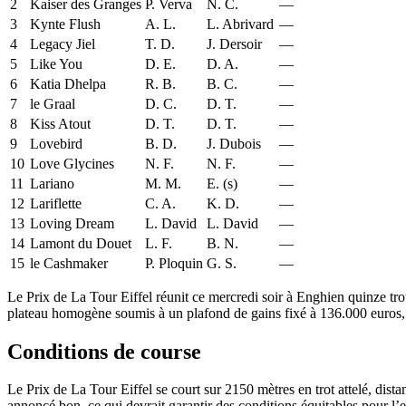
2
Kaiser des Granges
P. Verva
N. C.
—
3
Kynte Flush
A. L.
L. Abrivard
—
4
Legacy Jiel
T. D.
J. Dersoir
—
5
Like You
D. E.
D. A.
—
6
Katia Dhelpa
R. B.
B. C.
—
7
le Graal
D. C.
D. T.
—
8
Kiss Atout
D. T.
D. T.
—
9
Lovebird
B. D.
J. Dubois
—
10
Love Glycines
N. F.
N. F.
—
11
Lariano
M. M.
E. (s)
—
12
Lariflette
C. A.
K. D.
—
13
Loving Dream
L. David
L. David
—
14
Lamont du Douet
L. F.
B. N.
—
15
le Cashmaker
P. Ploquin
G. S.
—
Le Prix de La Tour Eiffel réunit ce mercredi soir à Enghien quinze tro
plateau homogène soumis à un plafond de gains fixé à 136.000 euros, co
Conditions de course
Le Prix de La Tour Eiffel se court sur 2150 mètres en trot attelé, dista
annoncé bon, ce qui devrait garantir des conditions équitables pour l