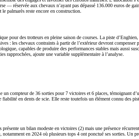
course — réservée aux chevaux n’ayant pas dépassé 136.000 euros de gai
nt le palmarès reste encore en construction.
ique pour des trotteurs en pleine saison de courses. La piste d’Enghien,
sives : les chevaux contraints à partir de l’extérieur devront compenser p
iologique, capables de produire des performances stables mais aussi sus
rties rapprochées, ajoute une variable supplémentaire à l’analyse.
e un compteur de 36 sorties pour 7 victoires et 6 places, témoignant d’
e fiabilité en dents de scie. Elle reste toutefois un élément connu des pi
résente un bilan modeste en victoires (2) mais une présence récurrente 
e, notamment en 2024 où plusieurs tops 4 ont ponctué ses sorties. Un pro