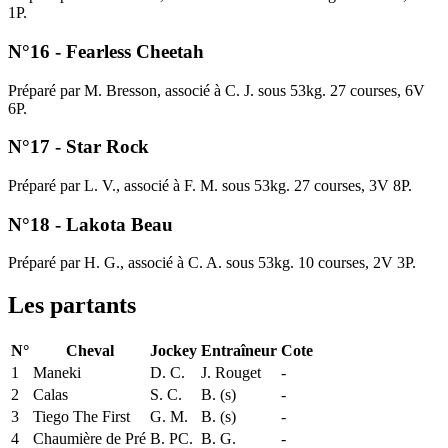
1P.
N°16 - Fearless Cheetah
Préparé par M. Bresson, associé à C. J. sous 53kg. 27 courses, 6V
6P.
N°17 - Star Rock
Préparé par L. V., associé à F. M. sous 53kg. 27 courses, 3V 8P.
N°18 - Lakota Beau
Préparé par H. G., associé à C. A. sous 53kg. 10 courses, 2V 3P.
Les partants
N°
Cheval
Jockey
Entraîneur
Cote
1
Maneki
D. C.
J. Rouget
-
2
Calas
S. C.
B. (s)
-
3
Tiego The First
G. M.
B. (s)
-
4
Chaumière de Pré
B. PC.
B. G.
-