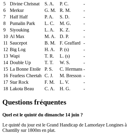
5
Divine Chrisnat
S. A.
P. C.
-
6
Merkur
G. M.
R. M.
-
7
Half Half
P. A.
S. D.
-
8
Pumalin Park
L. C.
M. G.
-
9
Siyouking
L. A.
K. Z.
-
10
Al Max
M. A.
D. P.
-
11
Saucepot
B. M.
F. Graffard
-
12
Big Log
H. A.
P. (s)
-
13
Wapi
T. R.
L. (s)
-
14
Double Up
T. T.
W. S.
-
15
La Bonne Etoile
P. S.
C. Hermans
-
16
Fearless Cheetah
C. J.
M. Bresson
-
17
Star Rock
F. M.
L. V.
-
18
Lakota Beau
C. A.
H. G.
-
Questions fréquentes
Quel est le quinté du dimanche 14 juin ?
Le quinté du jour est le Grand Handicap de Lamorlaye Longines à
Chantilly sur 1800m en plat.