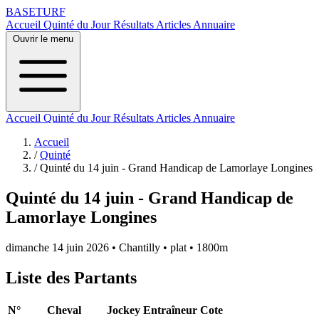
BASE
TURF
Accueil
Quinté du Jour
Résultats
Articles
Annuaire
Ouvrir le menu
Accueil
Quinté du Jour
Résultats
Articles
Annuaire
Accueil
/
Quinté
/
Quinté du 14 juin - Grand Handicap de Lamorlaye Longines
Quinté du 14 juin - Grand Handicap de
Lamorlaye Longines
dimanche 14 juin 2026
•
Chantilly
•
plat
•
1800m
Liste des Partants
N°
Cheval
Jockey
Entraîneur
Cote