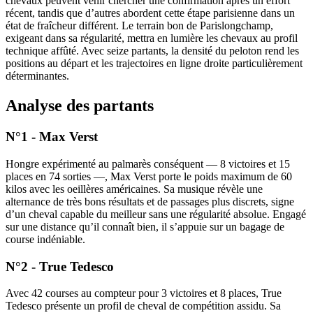
chevaux peuvent venir chercher une confirmation après un effort
récent, tandis que d’autres abordent cette étape parisienne dans un
état de fraîcheur différent. Le terrain bon de Parislongchamp,
exigeant dans sa régularité, mettra en lumière les chevaux au profil
technique affûté. Avec seize partants, la densité du peloton rend les
positions au départ et les trajectoires en ligne droite particulièrement
déterminantes.
Analyse des partants
N°1 - Max Verst
Hongre expérimenté au palmarès conséquent — 8 victoires et 15
places en 74 sorties —, Max Verst porte le poids maximum de 60
kilos avec les oeillères américaines. Sa musique révèle une
alternance de très bons résultats et de passages plus discrets, signe
d’un cheval capable du meilleur sans une régularité absolue. Engagé
sur une distance qu’il connaît bien, il s’appuie sur un bagage de
course indéniable.
N°2 - True Tedesco
Avec 42 courses au compteur pour 3 victoires et 8 places, True
Tedesco présente un profil de cheval de compétition assidu. Sa