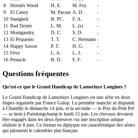
8
Hermès Wood
H. E.
M. Fey
-
9
El Caney
M. Pacaut
A. D.
-
10
Stangheli
B. PC.
F. A.
-
11
Bad Desire
L. M.
L. (s)
-
12
Montgaudry
D. C.
S. D.
-
13
El Pequenio
T. T.
C. Hermans
-
14
Happy Saxon
P. T.
H. G.
-
15
Fève
L. A.
L. J.
-
16
Pestacle
B. D.
F. F.
-
Questions fréquentes
Qu’est-ce que le Grand Handicap de Lamorlaye Longines ?
Le Grand Handicap de Lamorlaye Longines est une série en deux
étapes organisée par France Galop. La première manche se disputait
à Chantilly le dimanche 14 juin, et la seconde — le Prix du Petit Pré
— se tient à Parislongchamp le lundi 15 juin. Les chevaux devaient
être engagés dans les deux épreuves via une inscription unique
réalisée le 8 juin. Ce format en diptyque est caractéristique des séries
qui jalonnent le calendrier plat français.