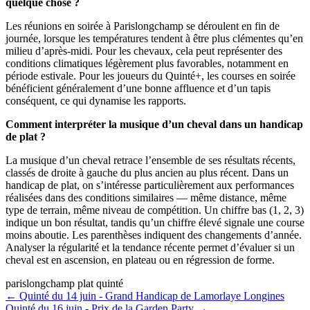
quelque chose ?
Les réunions en soirée à Parislongchamp se déroulent en fin de
journée, lorsque les températures tendent à être plus clémentes qu’en
milieu d’après-midi. Pour les chevaux, cela peut représenter des
conditions climatiques légèrement plus favorables, notamment en
période estivale. Pour les joueurs du Quinté+, les courses en soirée
bénéficient généralement d’une bonne affluence et d’un tapis
conséquent, ce qui dynamise les rapports.
Comment interpréter la musique d’un cheval dans un handicap
de plat ?
La musique d’un cheval retrace l’ensemble de ses résultats récents,
classés de droite à gauche du plus ancien au plus récent. Dans un
handicap de plat, on s’intéresse particulièrement aux performances
réalisées dans des conditions similaires — même distance, même
type de terrain, même niveau de compétition. Un chiffre bas (1, 2, 3)
indique un bon résultat, tandis qu’un chiffre élevé signale une course
moins aboutie. Les parenthèses indiquent des changements d’année.
Analyser la régularité et la tendance récente permet d’évaluer si un
cheval est en ascension, en plateau ou en régression de forme.
parislongchamp
plat
quinté
← Quinté du 14 juin - Grand Handicap de Lamorlaye Longines
Quinté du 16 juin - Prix de la Garden Party →