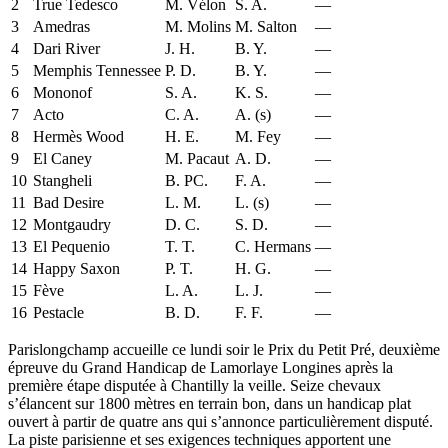
2
True Tedesco
M. Vélon
S. A.
—
3
Amedras
M. Molins
M. Salton
—
4
Dari River
J. H.
B. Y.
—
5
Memphis Tennessee
P. D.
B. Y.
—
6
Mononof
S. A.
K. S.
—
7
Acto
C. A.
A. (s)
—
8
Hermès Wood
H. E.
M. Fey
—
9
El Caney
M. Pacaut
A. D.
—
10
Stangheli
B. PC.
F. A.
—
11
Bad Desire
L. M.
L. (s)
—
12
Montgaudry
D. C.
S. D.
—
13
El Pequenio
T. T.
C. Hermans
—
14
Happy Saxon
P. T.
H. G.
—
15
Fève
L. A.
L. J.
—
16
Pestacle
B. D.
F. F.
—
Parislongchamp accueille ce lundi soir le Prix du Petit Pré, deuxième
épreuve du Grand Handicap de Lamorlaye Longines après la
première étape disputée à Chantilly la veille. Seize chevaux
s’élancent sur 1800 mètres en terrain bon, dans un handicap plat
ouvert à partir de quatre ans qui s’annonce particulièrement disputé.
La piste parisienne et ses exigences techniques apportent une