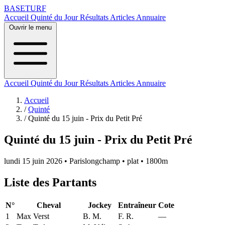
BASE
TURF
Accueil
Quinté du Jour
Résultats
Articles
Annuaire
Ouvrir le menu
Accueil
Quinté du Jour
Résultats
Articles
Annuaire
Accueil
/
Quinté
/
Quinté du 15 juin - Prix du Petit Pré
Quinté du 15 juin - Prix du Petit Pré
lundi 15 juin 2026
•
Parislongchamp
•
plat
•
1800m
Liste des Partants
N°
Cheval
Jockey
Entraîneur
Cote
1
Max Verst
B. M.
F. R.
—