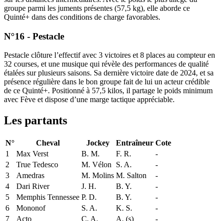
groupe parmi les juments présentes (57,5 kg), elle aborde ce
Quinté+ dans des conditions de charge favorables.
N°16 - Pestacle
Pestacle clôture l’effectif avec 3 victoires et 8 places au compteur en
32 courses, et une musique qui révèle des performances de qualité
étalées sur plusieurs saisons. Sa dernière victoire date de 2024, et sa
présence régulière dans le bon groupe fait de lui un acteur crédible
de ce Quinté+. Positionné à 57,5 kilos, il partage le poids minimum
avec Fève et dispose d’une marge tactique appréciable.
Les partants
N°
Cheval
Jockey
Entraîneur
Cote
1
Max Verst
B. M.
F. R.
-
2
True Tedesco
M. Vélon
S. A.
-
3
Amedras
M. Molins
M. Salton
-
4
Dari River
J. H.
B. Y.
-
5
Memphis Tennessee
P. D.
B. Y.
-
6
Mononof
S. A.
K. S.
-
7
Acto
C. A.
A. (s)
-